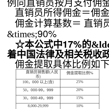
例向直销员按月支付佣
直销员所得佣金＝佣金计
佣金计算基数＝
直销员
90%
&times;
17%
☆本公式中
的&ld
着中国法律及相关税收
佣金提取具体比例如
(
直销员销售额
人民
%
佣金提取比例
)
币
000
(
)
25%
100
，
以上
含
000-99
999
20%
50
，
，
000-49
999
15%
30
，
，
8,000-29,999
10%