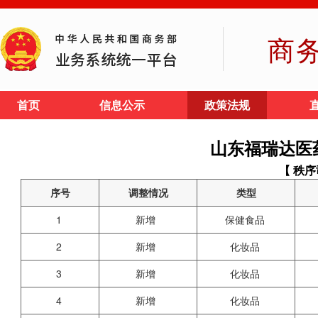
商
首页
信息公示
政策法规
山东福瑞达医
【 秩序
序号
调整情况
类型
1
新增
保健食品
2
新增
化妆品
3
新增
化妆品
4
新增
化妆品