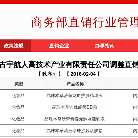
商务部直销行业管
政策法规
直销企业
办事指南
古宇航人高技术产业有限责任公司调整直
【 秩序司 】
【 2016-02-04 】
类型
产品名称
化妆品
晶珠本草沙棘龙血护肤精华液
内
化妆品
晶珠本草沙棘靓颜DD霜
内
化妆品
晶珠本草沙棘青春无龄水漾乳液
内
化妆品
晶珠本草清玉珍珠沙棘活肤霜
内