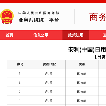
商
首页
信息公示
政策法规
安利(中国)日
【 外资
序号
调整情况
类型
1
新增
化妆品
2
新增
化妆品
3
新增
化妆品
4
新增
化妆品