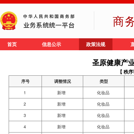
商
首页
信息公示
政策法规
圣原健康产
【 秩序
序号
调整情况
类型
1
新增
化妆品
2
新增
化妆品
3
新增
化妆品
4
新增
化妆品