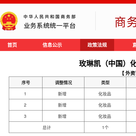
商
首页
信息公示
政策法规
玫琳凯（中国）
【 外资
序号
调整情况
类型
1
新增
化妆品
2
新增
化妆品
3
新增
化妆品
总计
1个