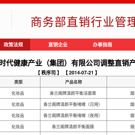
商务部直销行业管
政策法规
直销企业
办事指南
时代健康产业（集团）有限公司调整直销
【 秩序司 】
【 2014-07-21 】
类型
产品名称
化妆品
香兰阁牌清颜平衡洁面膏
烟
化妆品
香兰阁牌清颜平衡啫喱（日用）
烟
化妆品
香兰阁牌清颜平衡啫喱（夜用）
烟
化妆品
香兰阁牌清颜平衡面膜
烟