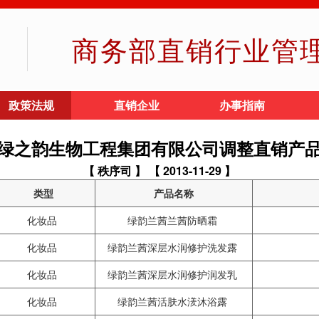
商务部直销行业管
政策法规
直销企业
办事指南
绿之韵生物工程集团有限公司调整直销产
【 秩序司 】
【 2013-11-29 】
类型
产品名称
化妆品
绿韵兰茜兰茜防晒霜
化妆品
绿韵兰茜深层水润修护洗发露
化妆品
绿韵兰茜深层水润修护润发乳
化妆品
绿韵兰茜活肤水湵沐浴露