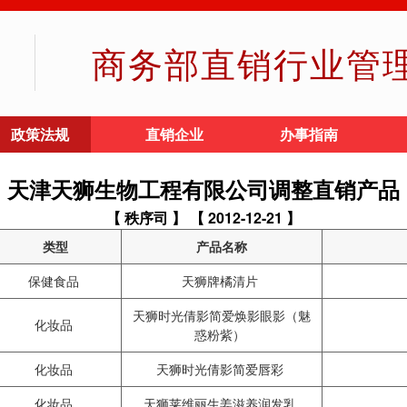
商务部直销行业管
政策法规
直销企业
办事指南
天津天狮生物工程有限公司调整直销产品
【 秩序司 】
【 2012-12-21 】
类型
产品名称
保健食品
天狮牌橘清片
天狮时光倩影简爱焕影眼影（魅
化妆品
惑粉紫）
化妆品
天狮时光倩影简爱唇彩
化妆品
天狮莱维丽生姜滋养润发乳