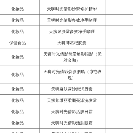
化妆品
天狮时光倩影沙棘修护精华
化妆品
天狮时光倩影多效净手啫喱
化妆品
天狮泉肤露多效净手啫喱
保健食品
天狮牌葛杞胶囊
天狮时光倩影简爱焕影眼影（优
化妆品
雅金咖）
天狮时光倩影焕影胭脂（惊艳玫
化妆品
瑰）
化妆品
天狮泉肤露沙棘润唇膏
化妆品
天狮莱维丽柔顺亮泽洗发露
化妆品
天狮时光倩影活肤日霜
化妆品
天狮时光倩影活肤眼霜