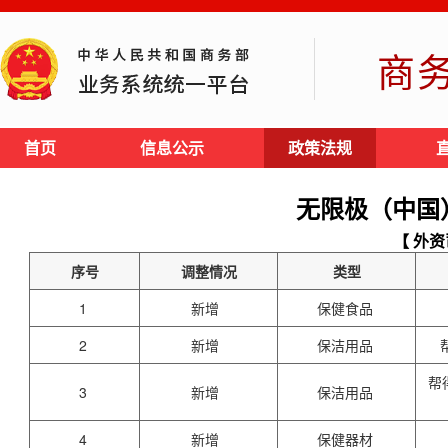
商
首页
信息公示
政策法规
无限极（中国
【 外资
序号
调整情况
类型
1
新增
保健食品
2
新增
保洁用品
帮
3
新增
保洁用品
4
新增
保健器材