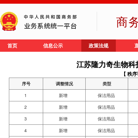
商
首页
信息公示
政策法规
江苏隆力奇生物科
【 秩序
序号
调整情况
类型
1
新增
保洁用品
2
新增
保洁用品
3
新增
保洁用品
4
新增
保洁用品