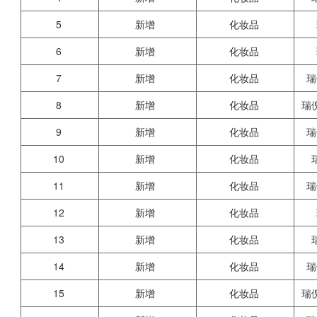
5
新增
化妆品
6
新增
化妆品
7
新增
化妆品
瑞
8
新增
化妆品
瑞
9
新增
化妆品
瑞
10
新增
化妆品
11
新增
化妆品
瑞
12
新增
化妆品
13
新增
化妆品
14
新增
化妆品
瑞
15
新增
化妆品
瑞