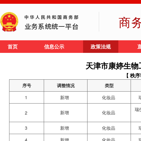
商
首页
信息公示
政策法规
天津市康婷生物
【 秩序
序号
调整情况
类型
1
新增
化妆品
瑞
新增
化妆品
2
3
新增
化妆品
4
新增
化妆品