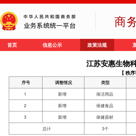
商
首页
信息公示
政策法规
江苏安惠生物
【 秩序
序号
调整情况
类型
1
新增
保洁用品
2
新增
保健食品
3
新增
保健器材
总计
3个