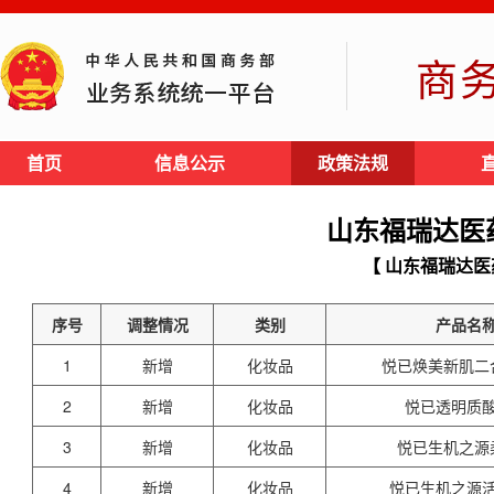
商
首页
信息公示
政策法规
山东福瑞达医
【 山东福瑞达医
序号
调整情况
类别
产品名
1
新增
化妆品
悦已焕美新肌二
2
新增
化妆品
悦已透明质
3
新增
化妆品
悦已生机之源
4
新增
化妆品
悦已生机之源