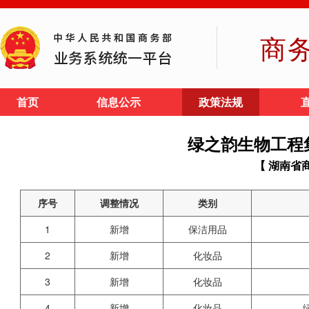
商
首页
信息公示
政策法规
绿之韵生物工程
【 湖南省
序号
调整情况
类别
1
新增
保洁用品
2
新增
化妆品
3
新增
化妆品
4
新增
化妆品