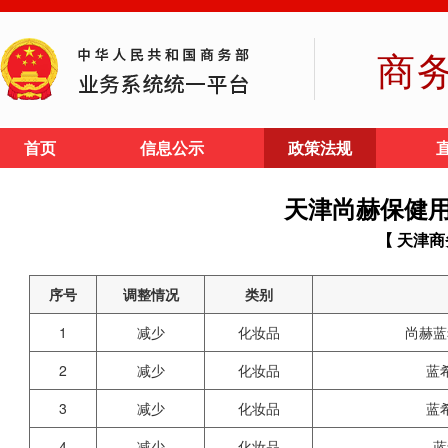
商
首页
信息公示
政策法规
天津尚赫保健
【 天津商
序号
调整情况
类别
1
减少
化妆品
尚赫蓝
2
减少
化妆品
蓝
3
减少
化妆品
蓝
4
减少
化妆品
蓝