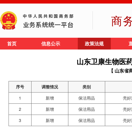
商
首页
信息公示
政策法规
山东卫康生物医
【 山东省
序号
调整情况
类别
1
新增
保洁用品
壳好
2
新增
保洁用品
壳好
3
新增
保洁用品
壳好