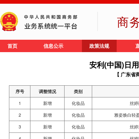
商
首页
信息公示
政策法规
安利(中国)日
【 广东省
序号
调整情况
类别
1
新增
化妆品
丝婷
2
新增
化妆品
雅姿焕白轻盈防
3
新增
化妆品
丝婷
4
新增
化妆品
丝婷