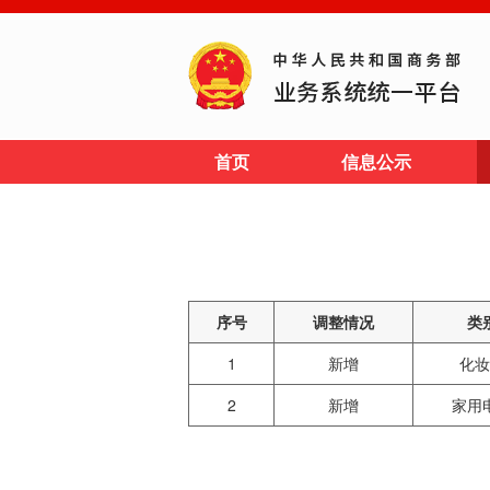
首页
信息公示
序号
调整情况
类
1
新增
化妆
2
新增
家用