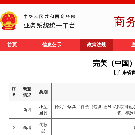
商
首页
信息公示
政策法规
完美（中国
【 广东省
序
调整
类别
号
情况
小型
德列宝锅具12件套（包含“德列宝多功能
新增
1
厨具
笼、德列
化妆
新增
2
品