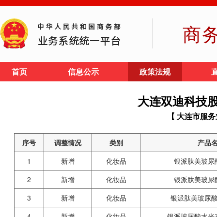
商
首页
信息公示
政策法规
大连双迪科技
【 大连市服务
序号
调整情况
类别
产品
1
新增
化妆品
银派肽美玻尿
2
新增
化妆品
银派肽美玻尿
3
新增
化妆品
银派肽美玻尿
4
新增
化妆品
银派玻尿酸水光