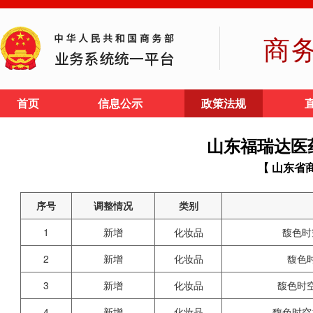
商
首页
信息公示
政策法规
山东福瑞达医
【 山东省
序号
调整情况
类别
1
新增
化妆品
馥色时
2
新增
化妆品
馥色
3
新增
化妆品
馥色时
4
新增
化妆品
馥色时空