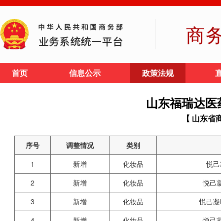
商
首页
信息公示
政策法规
山东福瑞达医
【 山东省
序号
调整情况
类别
1
新增
化妆品
悦己
2
新增
化妆品
悦己
3
新增
化妆品
悦己凝
4
新增
化妆品
悦己