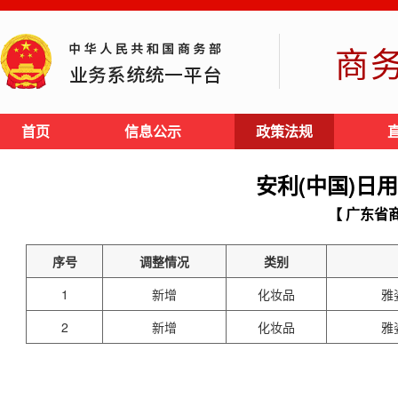
商
首页
信息公示
政策法规
安利(中国)日
【 广东省
序号
调整情况
类别
1
新增
化妆品
雅
2
新增
化妆品
雅