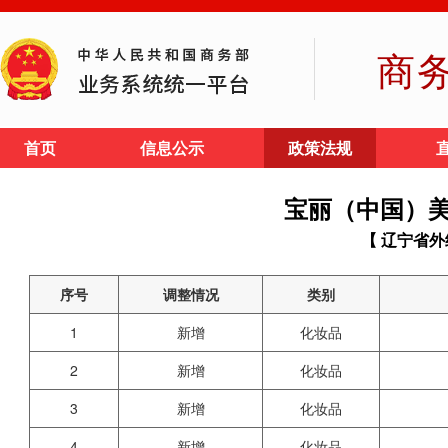
商
首页
信息公示
政策法规
宝丽（中国）
【 辽宁省外
序号
调整情况
类别
1
新增
化妆品
2
新增
化妆品
3
新增
化妆品
4
新增
化妆品