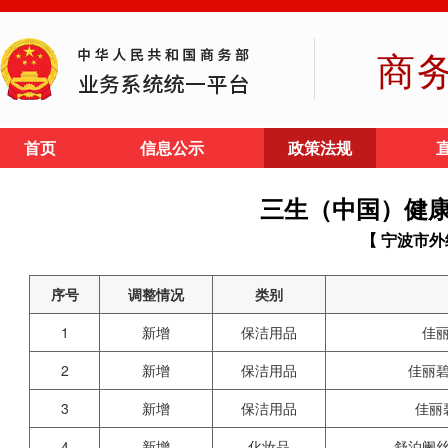
商
首页
信息公示
政策法规
三生（中国）健
【 宁波市外
序号
调整情况
类别
1
新增
保洁用品
佳
2
新增
保洁用品
佳丽
3
新增
保洁用品
佳丽
4
新增
化妆品
舒泊阑