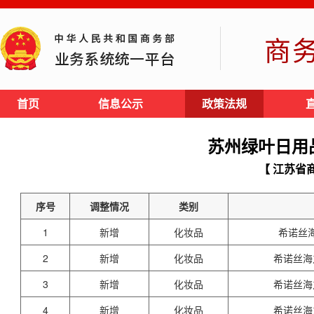
商
首页
信息公示
政策法规
苏州绿叶日用
【 江苏省
序号
调整情况
类别
1
新增
化妆品
希诺丝
2
新增
化妆品
希诺丝海
3
新增
化妆品
希诺丝海
4
新增
化妆品
希诺丝海