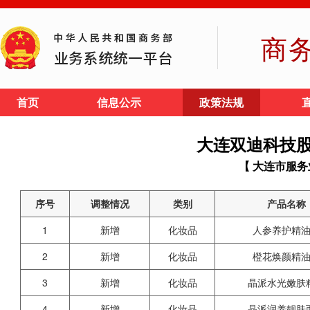
商
首页
信息公示
政策法规
大连双迪科技
【 大连市服务
序号
调整情况
类别
产品名称
1
新增
化妆品
人参养护精
2
新增
化妆品
橙花焕颜精
3
新增
化妆品
晶派水光嫩肤
4
新增
化妆品
晶派润养靓肤