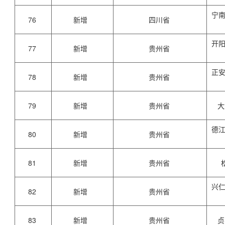
宁
76
新增
四川省
开
77
新增
贵州省
正
78
新增
贵州省
79
新增
贵州省
大
德
80
新增
贵州省
81
新增
贵州省
兴
82
新增
贵州省
83
新增
贵州省
贞