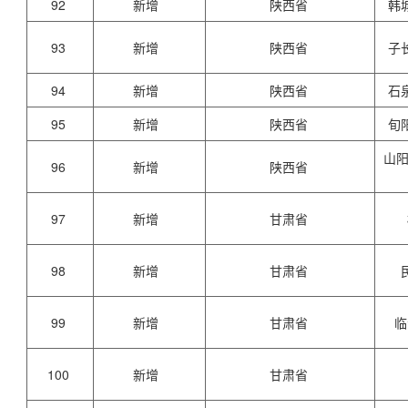
92
新增
陕西省
韩
93
新增
陕西省
子
94
新增
陕西省
石
95
新增
陕西省
旬
山
96
新增
陕西省
97
新增
甘肃省
98
新增
甘肃省
99
新增
甘肃省
临
100
新增
甘肃省