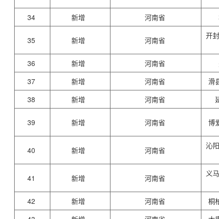
34
新增
河南省
开
35
新增
河南省
36
新增
河南省
37
新增
河南省
滑
38
新增
河南省
39
新增
河南省
博
沁
40
新增
河南省
义
41
新增
河南省
42
新增
河南省
桐