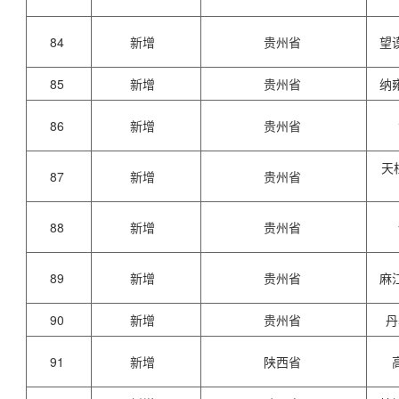
84
新增
贵州省
望
85
新增
贵州省
纳
86
新增
贵州省
天
87
新增
贵州省
88
新增
贵州省
89
新增
贵州省
麻
90
新增
贵州省
丹
91
新增
陕西省