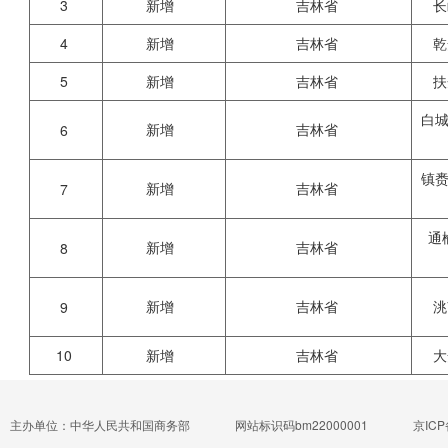
3
新增
吉林省
长
4
新增
吉林省
乾
5
新增
吉林省
扶
白
新增
吉林省
6
镇
新增
吉林省
7
通
新增
吉林省
8
新增
吉林省
洮
9
10
新增
吉林省
大
主办单位：中华人民共和国商务部
网站标识码bm22000001
京ICP