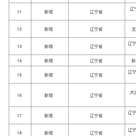
辽
11
新增
辽宁省
12
新增
辽宁省
沈
辽
13
新增
辽宁省
14
新增
辽宁省
新
辽
15
新增
辽宁省
大
16
新增
辽宁省
辽
17
新增
辽宁省
辽
18
新增
辽宁省