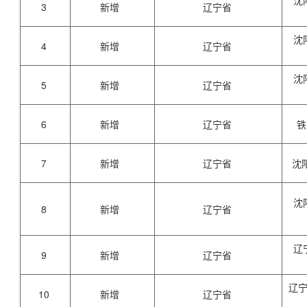
沈
3
新增
辽宁省
沈
4
新增
辽宁省
沈
5
新增
辽宁省
6
新增
辽宁省
铁
7
新增
辽宁省
沈
沈
8
新增
辽宁省
辽
9
新增
辽宁省
辽
10
新增
辽宁省