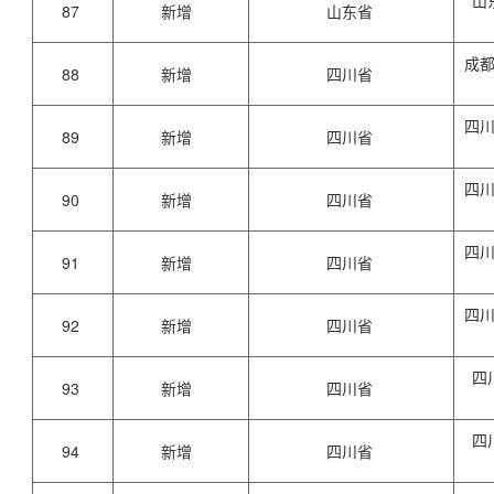
山
87
新增
山东省
成
88
新增
四川省
四
89
新增
四川省
四
90
新增
四川省
四
91
新增
四川省
四
92
新增
四川省
四
93
新增
四川省
四
94
新增
四川省