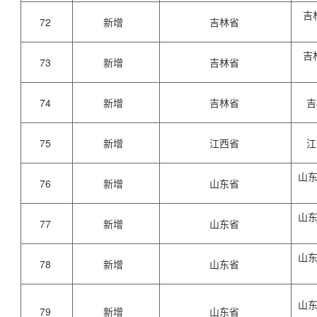
吉
72
新增
吉林省
吉
73
新增
吉林省
74
新增
吉林省
吉
75
新增
江西省
江
山
76
新增
山东省
山
77
新增
山东省
山
78
新增
山东省
山
79
新增
山东省