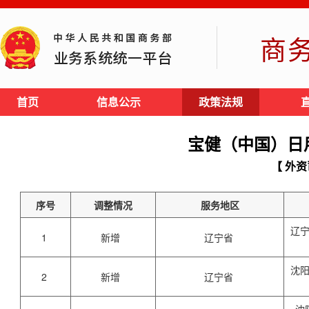
商
首页
信息公示
政策法规
宝健（中国）日
【 外资
序号
调整情况
服务地区
辽
1
新增
辽宁省
沈
2
新增
辽宁省