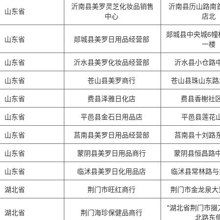
沂南县美罗灵芝化妆品销售
沂南县历山路南
山东省
中心
店北
郯城县中央城6幢
山东省
郯城县美罗日用品经营部
一楼
山东省
沂水县美罗化妆品经营部
沂水县小仓路
山东省
苍山县美罗商行
苍山县珠山东
山东省
费县泽雅日化店
费县香榭社区
山东省
平邑县金石日用品店
平邑县莲花
山东省
莒南县美罗日用品经营部
莒南县十刘路
山东省
蒙阴县美罗日用品商行
蒙阴县恒昌路中
山东省
临沭县美罗日化用品店
临沭县常林路
湖北省
荆门市旺红商行
荆门市金龙泉大
"湖北省荆门市掇
湖北省
荆门海珍保健品商行
北路东