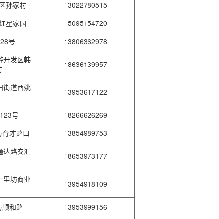
发区孙家村
13022780515
道红星家园
15095154720
28号
13806362978
游开发区韩
18636139957
村
阳街道西姚
13953617122
123号
18266626269
与育才路口
13854989753
通达路交汇
18653973177
十里坊商业
13954918109
与顺和路
13953999156