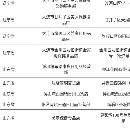
大连市沙河口区美人健健康
辽宁省
沙河口区学工
咨询服务部
大连市甘井子区美罗保健食
辽宁省
甘井子区天河
品店
大连市旅顺口区益家日用品
辽宁省
旅顺口区向阳街1
商店
大连市金州区友谊街道金寅
金州区友谊街道金
辽宁省
虎保健食品店
号1-2层7
淄川将军路康祺日用品经营
山东省
颐泽花园商业街
部
山东省
张店翠明百货店
共青团西路南1
山东省
博山城西国皓日用百货店
博山城西沿河西
山东省
临淄闻韶云通日用品经营部
临淄区齐城路
尹家湾108号美
山东省
美罗保健食品店
屋