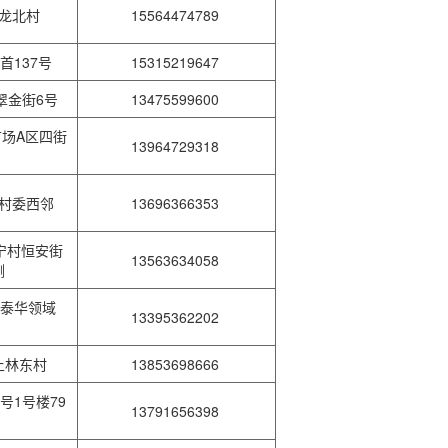
镇龙北村
15564474789
首137号
15315219647
翠金街6号
13475599600
场A区四街
13964729318
村村委西邻
13696366353
宁村恒安街
13563634058
侧
泰华领域
13395362202
号
上林东村
13853698666
号1号楼79
13791656398