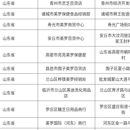
山东省
青州市灵芝百货店
青州市经济开
山东省
诸城市美罗保健食品经销部
诸城市舜王街
山东省
寿光市美罗商贸中心
寿光广场街2
安丘市大汶河旅
山东省
安丘市美罗百货中心
家王封
山东省高密市朝
山东省
高密市亮亮美罗保健屋
村
山东省
昌邑市围子美罗百货店
围子区夏小路
山东省
兰山区桦镁美罗经销处
批发城蒙山大道
临沂市兰山区美迪洗化用品
兰山区育才路与
山东省
店
区
罗庄区盛庄街道
山东省
罗庄区糖芝日用品商行
街
山东省
美罗国际（河东）商行
河东区金一路