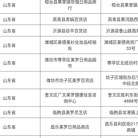
桓台县果里镇世强日用品商
山东省
桓台县果里
行
山东省
高青县青娟百货店
高青县黄河路西
山东省
沂源县目平百货店
沂源县鲁山路翡
潍城区豪德美衫化妆品经销
潍城区豪德商贸广
山东省
处
33号
潍坊市寒亭区美罗日用品超
山东省
寒亭区北纸坊
市
坊子区城街办后
山东省
潍坊市坊子区美罗百货店
中段北
奎文区广文美罗健康信息咨
奎文区胜利东街
山东省
询中心
4888
山东省
临朐县美罗灵芝店
临朐县龙港镇
昌乐县利民街217
山东省
昌乐美罗日用品商店
商铺