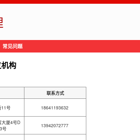
理
常见问题
支机构
联系方式
11号
18641193632
大厦4号D
13942072777
13号