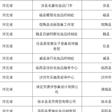
河北省
涉县名媛化妆品门市
涉县
河北省
磁县樱晨化妆品经销处
磁县
河北省
馆陶县佳丽形象工作室
馆陶
河北省
魏县百媚同辉化妆品经销处
魏县
任县新室雅女子形象咨询服
河北省
任县
务部
河北省
威县淑巧化妆品经销处
威县
河北省
临西县佳欣化妆品服务中心
临西
河北省
沙河市乐施美咨询中心
沙河
保定市萧伊形象设计有限公
河北省
满城
司
河北省
徐水县圣芳商贸有限公司
徐水
河北省
高阳县爱施化妆品销售部
高阳