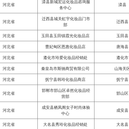
滦县新城宏运化妆品咨询服
河北省
滦县
务中心
迁西县城关虹宇化妆品门市
河北省
迁西
部
河北省
玉田县玉田镇霞光化妆品店
玉田
河北省
曹妃甸区恩惠化妆品店
唐海
河北省
遵化市玲爱化妆品经销处
遵化
河北省
秦皇岛市斯驰商贸有限公司
山海关
河北省
抚宁县韩玲化妆品商店
抚宁
邯郸市邯山区卓然化妆品经
河北省
邯山
营部
成安县栖凤阁女子时尚体验
河北省
成安
中心
河北省
大名县秀玲化妆品经销处
大名