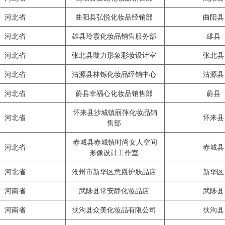
河北省
曲阳县弘悦化妆品经销部
曲阳
河北省
雄县玲霞化妆品销售服务部
雄县
河北省
张北县璇力形象彩妆设计室
张北
河北省
沽源县林铄化妆品经销中心
沽源
河北省
蔚县幸福心化妆品销售部
蔚县
怀来县沙城镇丽萍化妆品销
河北省
怀来
售部
赤城县赤城镇时尚女人空间
河北省
赤城
形像设计工作室
河北省
沧州市新华区意愿护肤品店
新华
河南省
武陟县常安静化妆品店
武陟
河南省
扶沟县众美化妆品有限公司
扶沟