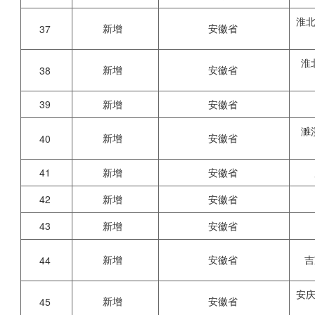
淮
新增
安徽省
37
淮
新增
安徽省
38
39
新增
安徽省
濉
新增
安徽省
40
41
新增
安徽省
42
新增
安徽省
43
新增
安徽省
新增
安徽省
吉
44
安
新增
安徽省
45