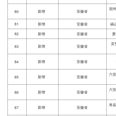
宿
新增
安徽省
80
81
新增
安徽省
砀
82
新增
安徽省
萧
灵
新增
安徽省
83
新增
安徽省
84
六
新增
安徽省
85
六
新增
安徽省
86
寿
新增
安徽省
87