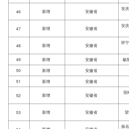
安
新增
安徽省
46
安
新增
安徽省
47
怀
新增
安徽省
48
49
新增
安徽省
枞
50
新增
安徽省
51
新增
安徽省
宿
新增
安徽省
52
新增
安徽省
望
53
振