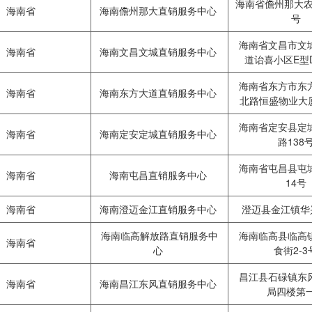
海南省儋州那大农
海南省
海南儋州那大直销服务中心
号
海南省文昌市文
海南省
海南文昌文城直销服务中心
道诒喜小区E型
海南省东方市东
海南省
海南东方大道直销服务中心
北路恒盛物业大
海南省定安县定
海南省
海南定安定城直销服务中心
路138
海南省屯昌县屯
海南省
海南屯昌直销服务中心
14号
海南省
海南澄迈金江直销服务中心
澄迈县金江镇华
海南临高解放路直销服务中
海南临高县临高
海南省
心
食街2-
昌江县石碌镇东
海南省
海南昌江东风直销服务中心
局四楼第