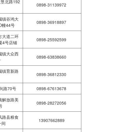
垦北路192
0898-31139972
城镇谷鸿大
0898-36918897
D幢44号
方大道二环
0898-25592599
厦4号店铺
城镇大众西
0898-63838660
号
城镇育新路
0898-36812330
兴路70号
0898-67613678
镇解放路美
0898-28272056
3号
风路县粮食
13907662889
一间