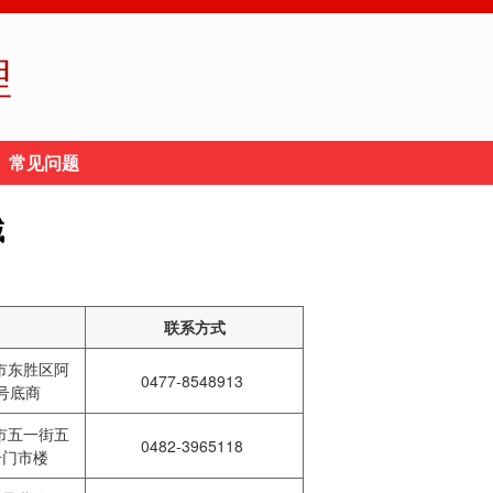
理
常见问题
域
联系方式
市东胜区阿
0477-8548913
号底商
市五一街五
0482-3965118
号门市楼