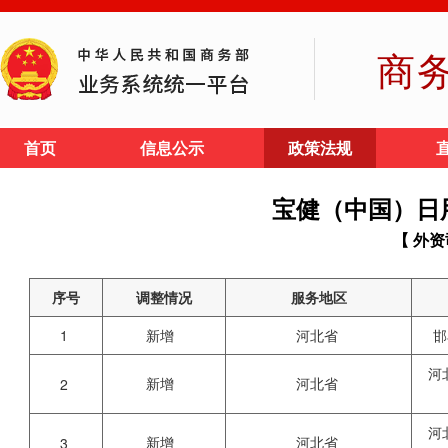
商
首页
信息公示
政策法规
宝健（中国）日
【 外资
序号
调整情况
服务地区
1
新增
河北省
邯
河
新增
河北省
2
河
新增
河北省
3