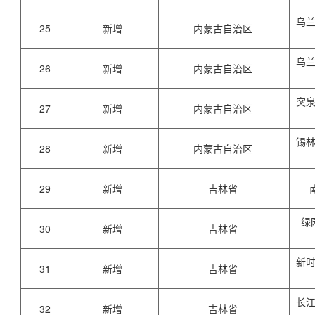
乌
25
新增
内蒙古自治区
乌
26
新增
内蒙古自治区
突
27
新增
内蒙古自治区
锡
28
新增
内蒙古自治区
29
新增
吉林省
绿
30
新增
吉林省
新
31
新增
吉林省
长
32
新增
吉林省