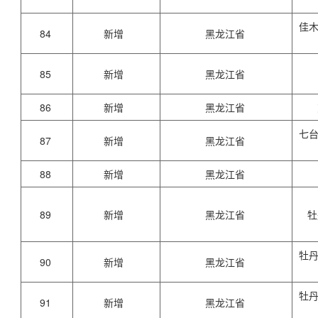
佳
84
新增
黑龙江省
85
新增
黑龙江省
86
新增
黑龙江省
七
87
新增
黑龙江省
88
新增
黑龙江省
89
新增
黑龙江省
牡
牡
90
新增
黑龙江省
牡
91
新增
黑龙江省