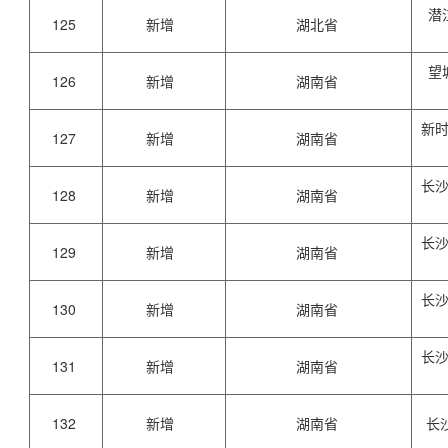
潜
125
新增
湖北省
望
126
新增
湖南省
新
127
新增
湖南省
长
128
新增
湖南省
长
129
新增
湖南省
长
130
新增
湖南省
长
131
新增
湖南省
132
新增
湖南省
长