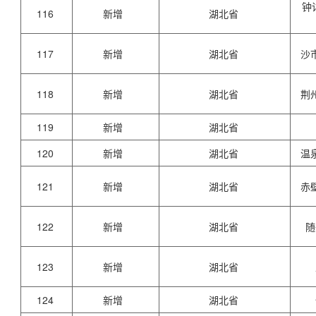
钟
116
新增
湖北省
117
新增
湖北省
沙
118
新增
湖北省
荆
119
新增
湖北省
120
新增
湖北省
温
121
新增
湖北省
赤
122
新增
湖北省
随
123
新增
湖北省
124
新增
湖北省