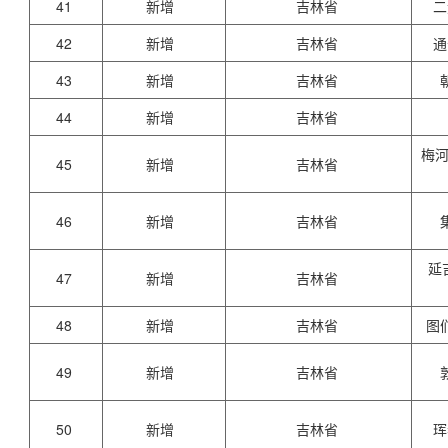
41
新增
吉林省
二
42
新增
吉林省
通
43
新增
吉林省
44
新增
吉林省
梅
45
新增
吉林省
46
新增
吉林省
延
47
新增
吉林省
48
新增
吉林省
图
49
新增
吉林省
50
新增
吉林省
珲