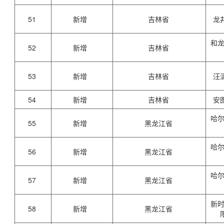
51
新增
吉林省
龙
和
52
新增
吉林省
53
新增
吉林省
汪
54
新增
吉林省
安
哈
55
新增
黑龙江省
哈
56
新增
黑龙江省
哈
57
新增
黑龙江省
新
58
新增
黑龙江省