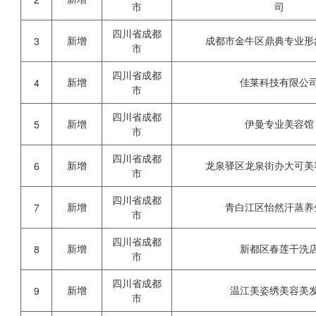
市
司
四川省成都
新增
成都市金牛区鼎典专业形
3
市
四川省成都
新增
佳莱科技有限公
4
市
四川省成都
新增
伊曼专业美容馆
5
市
四川省成都
新增
龙泉驿区龙泉街办大可美
6
市
四川省成都
新增
青白江区怡然汗蒸养
7
市
四川省成都
新增
新都区春莲干洗
8
市
四川省成都
新增
温江美姿绣美容美
9
市