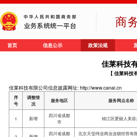
商
首页
信息公示
政策法规
佳莱科技
【 佳莱科技
佳莱科技有限公司信息披露网址: http://www.canai.cn
序
调整情
服务地区
服务网点名称
号
况
四川省成都
新增
锦江区爱丽人美容
1
市
四川省成都
北京天玺纬业商业连锁经营有
新增
2