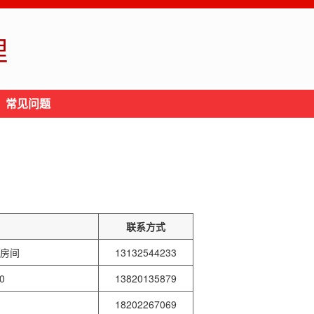
理
常见问题
联系方式
3房间
13132544233
0
13820135879
18202267069