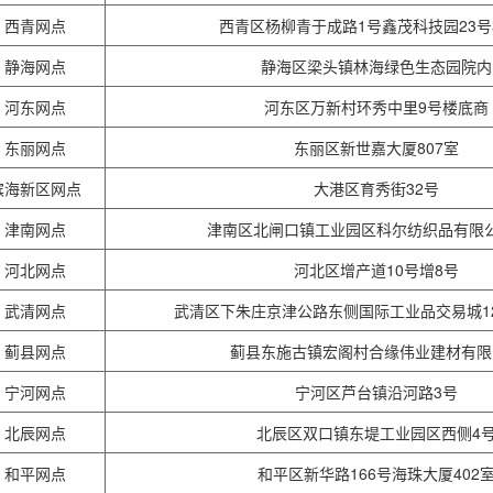
西青网点
西青区杨柳青于成路1号鑫茂科技园23号楼
静海网点
静海区梁头镇林海绿色生态园院内
河东网点
河东区万新村环秀中里9号楼底商
东丽网点
东丽区新世嘉大厦807室
滨海新区网点
大港区育秀街32号
津南网点
津南区北闸口镇工业园区科尔纺织品有限
河北网点
河北区增产道10号增8号
武清网点
武清区下朱庄京津公路东侧国际工业品交易城128
蓟县网点
蓟县东施古镇宏阁村合缘伟业建材有限
宁河网点
宁河区芦台镇沿河路3号
北辰网点
北辰区双口镇东堤工业园区西侧4
和平网点
和平区新华路166号海珠大厦402