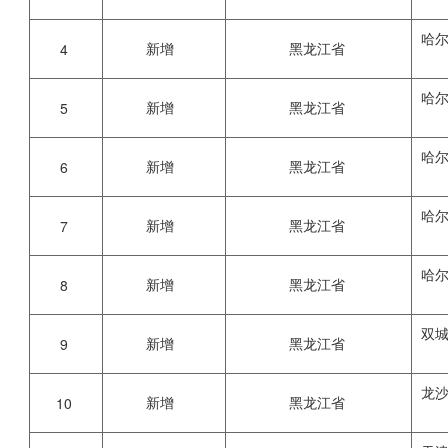
哈
新增
黑龙江省
4
哈
新增
黑龙江省
5
哈
新增
黑龙江省
6
哈
新增
黑龙江省
7
哈
新增
黑龙江省
8
双
新增
黑龙江省
9
龙
新增
黑龙江省
10