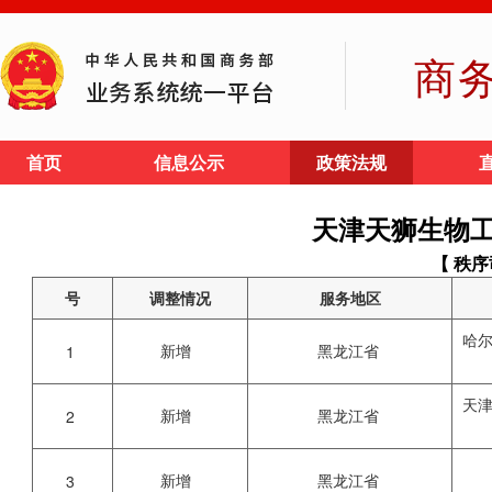
商
首页
信息公示
政策法规
天津天狮生物
【 秩序
号
调整情况
服务地区
哈
新增
黑龙江省
1
天
新增
黑龙江省
2
新增
黑龙江省
3