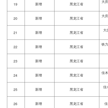
大
新增
黑龙江省
19
大
新增
黑龙江省
20
大
新增
黑龙江省
21
铁
新增
黑龙江省
22
新增
黑龙江省
23
佳
新增
黑龙江省
24
佳
新增
黑龙江省
25
新增
黑龙江省
佳
26