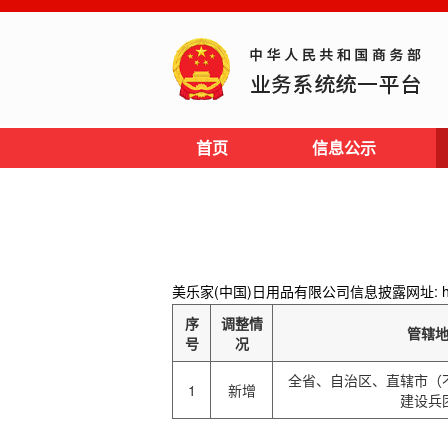
首页
信息公示
美乐家(中国)日用品有限公司信息披露网址: http://
序
调整情
管辖
号
况
全省、自治区、直辖市（
1
新增
建设兵