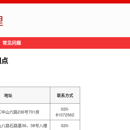
理
常见问题
网点
地址
联系方式
020-
中山六路236号701房
81072562
八路石路基36、38号八楼
020-