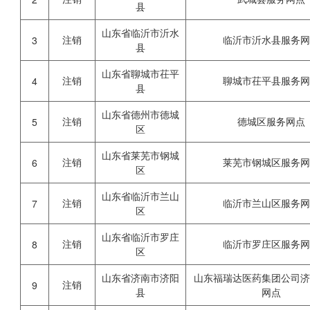
县
山东省临沂市沂水
注销
临沂市沂水县服务
3
县
山东省聊城市茌平
注销
聊城市茌平县服务
4
县
山东省德州市德城
注销
德城区服务网点
5
区
山东省莱芜市钢城
注销
莱芜市钢城区服务
6
区
山东省临沂市兰山
注销
临沂市兰山区服务
7
区
山东省临沂市罗庄
注销
临沂市罗庄区服务
8
区
山东省济南市济阳
山东福瑞达医药集团公司
注销
9
县
网点