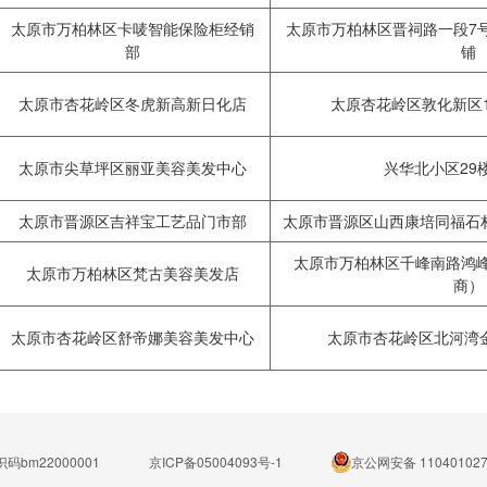
太原市万柏林区卡唛智能保险柜经销
太原市万柏林区晋祠路一段7号
部
铺
太原市杏花岭区冬虎新高新日化店
太原杏花岭区敦化新区
太原市尖草坪区丽亚美容美发中心
兴华北小区29
太原市晋源区吉祥宝工艺品门市部
太原市晋源区山西康培同福石材
太原市万柏林区千峰南路鸿峰
太原市万柏林区梵古美容美发店
商）
太原市杏花岭区舒帝娜美容美发中心
太原市杏花岭区北河湾
码bm22000001
京ICP备05004093号-1
京公网安备 110401027