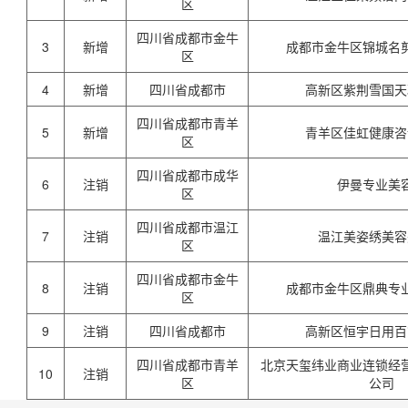
区
四川省成都市金牛
3
新增
成都市金牛区锦城名
区
4
新增
四川省成都市
高新区紫荆雪国天
四川省成都市青羊
5
新增
青羊区佳虹健康咨
区
四川省成都市成华
6
注销
伊曼专业美
区
四川省成都市温江
7
注销
温江美姿绣美容
区
四川省成都市金牛
8
注销
成都市金牛区鼎典专
区
9
注销
四川省成都市
高新区恒宇日用百
四川省成都市青羊
北京天玺纬业商业连锁经
10
注销
区
公司