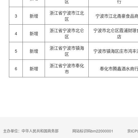
区
行
浙江省宁波市江北
3
新增
宁波市江北甬豪食品
区
浙江省宁波市北仑
宁波市北仑区霞浦财璟
4
新增
区
店
浙江省宁波市镇海
5
新增
宁波市镇海区庄市鸿丰
区
浙江省宁波市奉化
6
新增
奉化市腾鑫酒水商
市
主办单位：中华人民共和国商务部
网站标识码bm22000001
京ICP