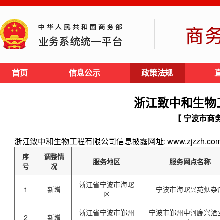
商
首页
信息公示
政策法规
浙江致中和生物
【 宁波市商
浙江致中和生物工程有限公司信息披露网址: www.zjzzh.co
序
调整情
服务地区
服务网点名称
号
况
浙江省宁波市海曙
1
新增
宁波市海曙兴苑烟杂
区
浙江省宁波市鄞州
宁波市鄞州中河廊兴酒
2
新增