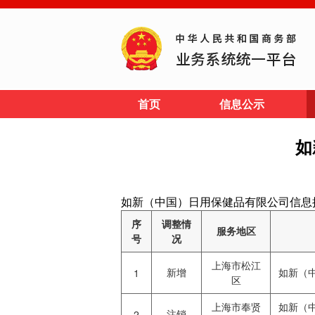
首页
信息公示
如
如新（中国）日用保健品有限公司信息披露网址: ht
序
调整情
服务地区
号
况
上海市松江
新增
如新（
1
区
上海市奉贤
如新（
注销
2