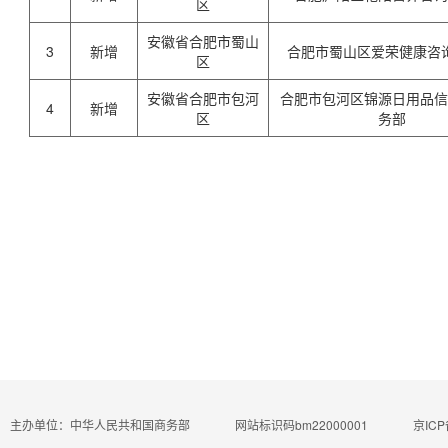
区
安徽省合肥市蜀山
3
新增
合肥市蜀山区爱荣健康咨
区
安徽省合肥市包河
合肥市包河区锦源日用品
4
新增
区
务部
主办单位：中华人民共和国商务部
网站标识码bm22000001
京ICP