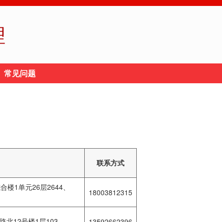
理
常见问题
联系方式
楼1单元26层2644、
18003812315
北12号楼1层103
13592662396