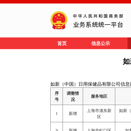
首页
信息公示
如
如新（中国）日用保健品有限公司信息披露网址: ht
序
调整情
服务地区
号
况
上海市浦东新
如新
新增
1
区
新增
上海市虹口区
如
2